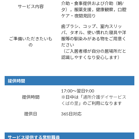
介助・食事提供および介助（朝/
サービス内容
夕），服薬支援，健康観察，口腔
ケア・夜間見回り
歯ブラシ、コップ、室内スリッ
パ、タオル、使い慣れた寝具や洋
ご準備いただきたいも
服等の馴染みがある物をご用意く
の
ださい
（ご入居者様が自分の居場所だと
認識しやすくなり安心します）
提供時間
17:00～翌日9:00
提供時間
※日中は「
通所介護デイサービス
くばの里
」のご利用になります
提供日
365日対応
サービス提供する常駐職員