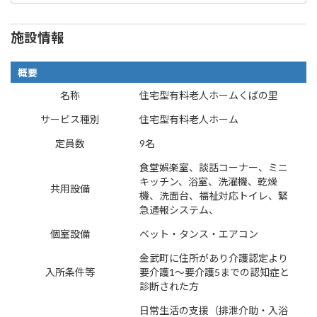
施設情報
概要
名称
住宅型有料老人ホームくばの里
サービス種別
住宅型有料老人ホーム
定員数
9名
食堂娯楽室、談話コーナー、ミニ
キッチン、浴室、洗濯機、乾燥
共用設備
機、洗面台、福祉対応トイレ、緊
急通報システム、
個室設備
ベット・タンス・エアコン
金武町に住所があり介護認定より
入所条件等
要介護1～要介護5までの認知症と
診断された方
日常生活の支援（排泄介助・入浴